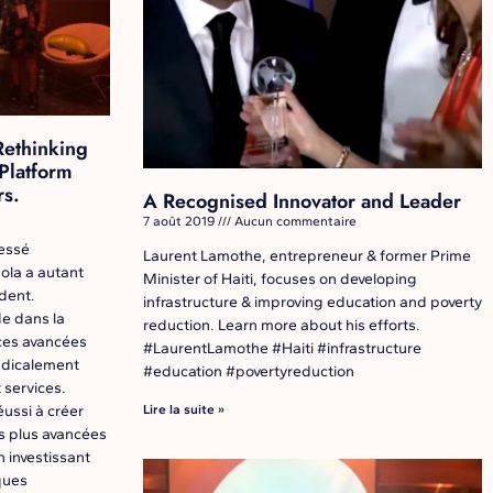
Rethinking
Platform
rs.
A Recognised Innovator and Leader
7 août 2019
Aucun commentaire
ressé
Laurent Lamothe, entrepreneur & former Prime
ola a autant
Minister of Haiti, focuses on developing
ident.
infrastructure & improving education and poverty
de dans la
reduction. Learn more about his efforts.
 ces avancées
#LaurentLamothe #Haiti #infrastructure
adicalement
#education #povertyreduction
 services.
Lire la suite »
ussi à créer
s plus avancées
 investissant
ques