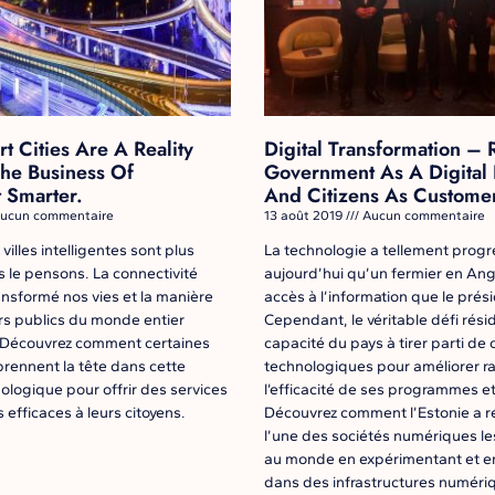
t Cities Are A Reality
Digital Transformation – 
he Business Of
Government As A Digital 
 Smarter.
And Citizens As Custome
ucun commentaire
13 août 2019
Aucun commentaire
villes intelligentes sont plus
La technologie a tellement prog
s le pensons. La connectivité
aujourd’hui qu’un fermier en Ang
nsformé nos vies et la manière
accès à l’information que le prés
rs publics du monde entier
Cependant, le véritable défi rési
. Découvrez comment certaines
capacité du pays à tirer parti de
 prennent la tête dans cette
technologiques pour améliorer r
nologique pour offrir des services
l’efficacité de ses programmes et
s efficaces à leurs citoyens.
Découvrez comment l’Estonie a ré
l’une des sociétés numériques le
au monde en expérimentant et en
dans des infrastructures numéri