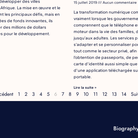
développer des villes
15 juillet 2019
Aucun commentaire
 Afrique. La mise en œuvre et le
La transformation numérique c
t les principaux défis, mais en
vraiment lorsque les gouvernem
vées de fonds innovantes, ils
comprennent que le téléphone est
 des millions de dollars
moteur dans la vie des familles, 
s pour le développement.
jusqu’aux adultes. Les services p
s’adapter et se personnaliser pou
tout comme le secteur privé, afin
l’obtention de passeports, de pe
carte d’identité aussi simple que l
d’une application téléchargée su
portable.
Lire la suite »
cédent
1
2
3
4
5
6
7
8
9
10
11
12
13
14
Sui
Biograph