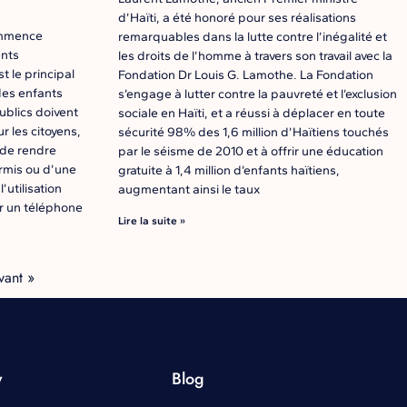
d’Haïti, a été honoré pour ses réalisations
ommence
remarquables dans la lutte contre l’inégalité et
ents
les droits de l’homme à travers son travail avec la
 le principal
Fondation Dr Louis G. Lamothe. La Fondation
des enfants
s’engage à lutter contre la pauvreté et l’exclusion
ublics doivent
sociale en Haïti, et a réussi à déplacer en toute
r les citoyens,
sécurité 98% des 1,6 million d’Haïtiens touchés
 de rendre
par le séisme de 2010 et à offrir une éducation
rmis ou d’une
gratuite à 1,4 million d’enfants haïtiens,
’utilisation
augmentant ainsi le taux
r un téléphone
Lire la suite »
vant »
y
Blog