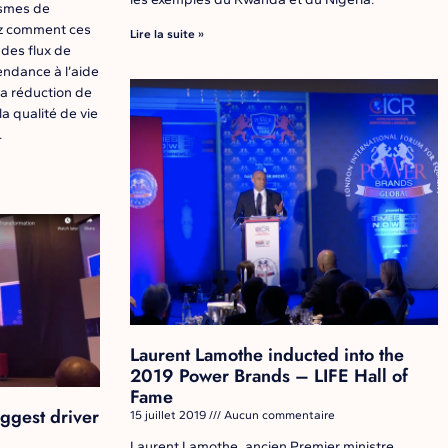
smes de
ez comment ces
Lire la suite »
 des flux de
endance à l’aide
la réduction de
la qualité de vie
.
Laurent Lamothe inducted into the
2019 Power Brands – LIFE Hall of
Fame
iggest driver
15 juillet 2019
Aucun commentaire
Laurent Lamothe, ancien Premier ministre