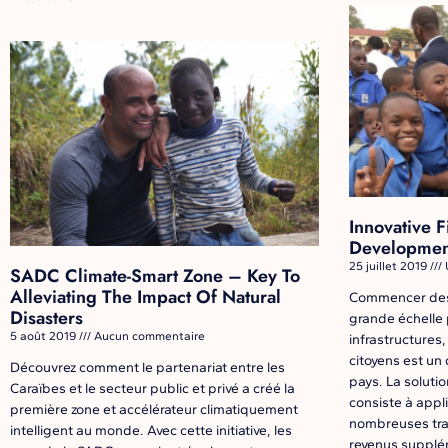
Innovative 
Developmen
25 juillet 2019
SADC Climate-Smart Zone – Key To
Alleviating The Impact Of Natural
Commencer des
Disasters
grande échelle 
5 août 2019
Aucun commentaire
infrastructures,
citoyens est un
Découvrez comment le partenariat entre les
pays. La soluti
Caraïbes et le secteur public et privé a créé la
consiste à appl
première zone et accélérateur climatiquement
nombreuses tran
intelligent au monde. Avec cette initiative, les
revenus supplé