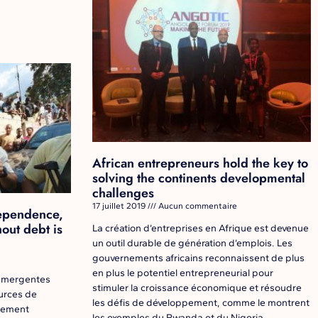
African entrepreneurs hold the key to
solving the continents developmental
challenges
17 juillet 2019
Aucun commentaire
dependence,
out debt is
La création d’entreprises en Afrique est devenue
un outil durable de génération d’emplois. Les
gouvernements africains reconnaissent de plus
en plus le potentiel entrepreneurial pour
 émergentes
stimuler la croissance économique et résoudre
urces de
les défis de développement, comme le montrent
ppement
les exemples du Rwanda et du Nigeria.