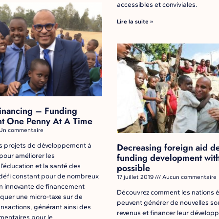
accessibles et conviviales.
Lire la suite »
Financing – Funding
t One Penny At A Time
Un commentaire
 projets de développement à
Decreasing foreign aid 
pour améliorer les
funding development with
 l’éducation et la santé des
possible
 défi constant pour de nombreux
17 juillet 2019
Aucun commentaire
on innovante de financement
Découvrez comment les nations
iquer une micro-taxe sur de
peuvent générer de nouvelles so
sactions, générant ainsi des
revenus et financer leur dévelo
mentaires pour le