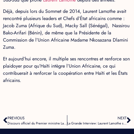
Déjà, depuis lors du Sommet de 2014, Laurent Lamothe avait
rencontré plusieurs leaders et Chefs d’État africains comme :
Jacob Zuma (Afrique du Sud), Macky Sall (Sénégal), Nassirou
Bako-Arifari (Bénin), de même que la Présidente de la
Commission de l’Union Africaine Madame Nkosazana Dlamini
Zuma.
Et aujourd’hui encore, il multiple ses rencontres et renforce son
plaidoyer pour qu’Haïti intègre l’Union Africaine, ce qui
contribuerait à renforcer la coopération entre Haïti et les États
africains.
PREVIOUS
NEXT
Discours officiel du Premier ministre Laurent Lamothe lors du 22e Sommet de l’Union africaine : Plaidoyer historique pour l’adhésion d’Haïti et renforcement des liens avec l’Afrique
La Grande Interview: Laurent Lamothe se prononce sur la crise en Haïti et plaide pour son intégration dans l’Union Africaine.