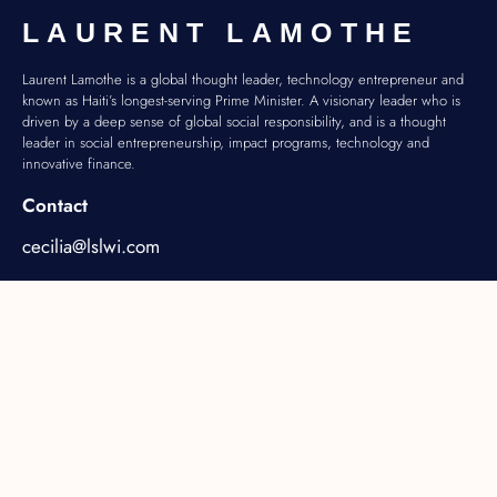
LAURENT LAMOTHE
Laurent Lamothe is a global thought leader, technology entrepreneur and
known as Haiti’s longest-serving Prime Minister. A visionary leader who is
driven by a deep sense of global social responsibility, and is a thought
leader in social entrepreneurship, impact programs, technology and
innovative finance.
Contact
cecilia@lslwi.com
Biography
Blog
English
All Articles
French