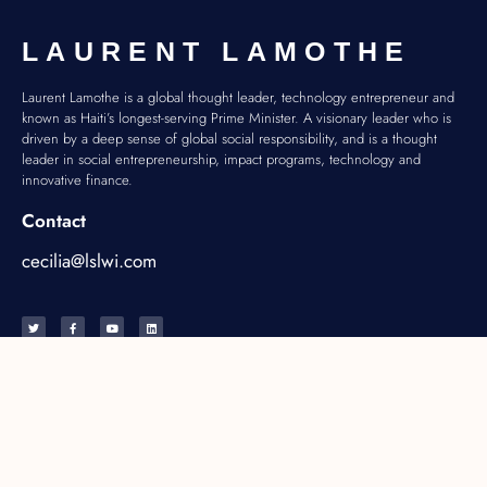
LAURENT LAMOTHE
Laurent Lamothe is a global thought leader, technology entrepreneur and
known as Haiti’s longest-serving Prime Minister. A visionary leader who is
driven by a deep sense of global social responsibility, and is a thought
leader in social entrepreneurship, impact programs, technology and
innovative finance.
Contact
cecilia@lslwi.com
Biography
Blog
English
All Articles
French