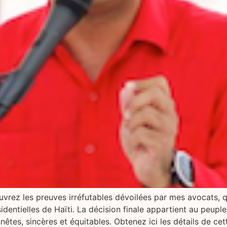
uvrez les preuves irréfutables dévoilées par mes avocats, 
dentielles de Haïti. La décision finale appartient au peupl
es, sincères et équitables. Obtenez ici les détails de cett